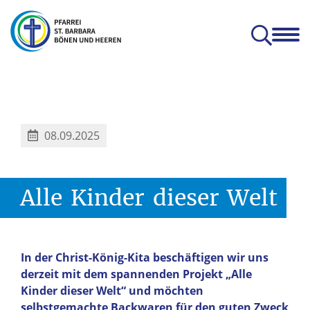
en
Glauben & Leben
Kitas
Orte
Prävention
Zum Mitnehmen
hatterhat-Indien e.V.
Prävention und Achtsamkeit
08.09.2025
Alle
Kinder
dieser
Welt
In der Christ-König-Kita beschäftigen wir uns
derzeit mit dem spannenden Projekt „Alle
Kinder dieser Welt“ und möchten
selbstgemachte Backwaren für den guten Zweck