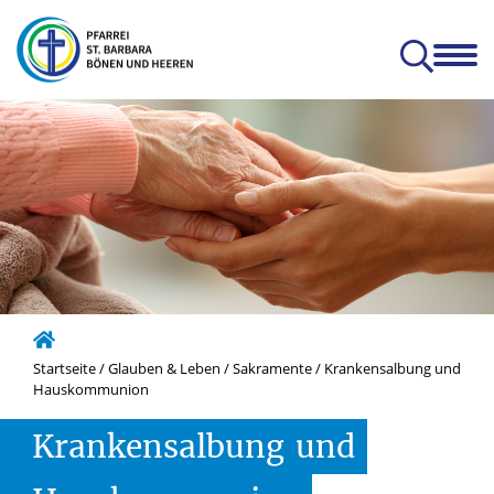
en
Glauben & Leben
Kitas
Orte
Prävention
Zum Mitnehmen
hatterhat-Indien e.V.
Prävention und Achtsamkeit
Startseite
/
Glauben & Leben
/
Sakramente
/
Krankensalbung und
Hauskommunion
Krankensalbung
und