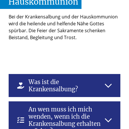
Hauskommunion
Bei der Krankensalbung und der Hauskommunion
wird die heilende und helfende Nähe Gottes
spürbar. Die Feier der Sakramente schenken
Beistand, Begleitung und Trost.
Was ist die
Krankensalbung?
Jesus steht Menschen zur Seite, denen es
An wen muss ich mich
nicht gut geht und die schwere Zeiten
wenden, wenn ich die
erleben. In den Evangelien können wir an
Krankensalbung erhalten
verschiedenen Stellen lesen, wie Jesus zu