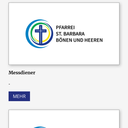
Messdiener
-
MEHR