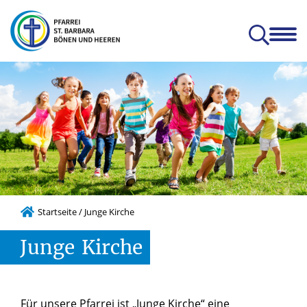
en
Glauben & Leben
Kitas
Orte
Prävention
Zum Mitnehmen
hatterhat-Indien e.V.
Prävention und Achtsamkeit
Startseite
/
Junge Kirche
Junge
Kirche
Für unsere Pfarrei ist „Junge Kirche“ eine