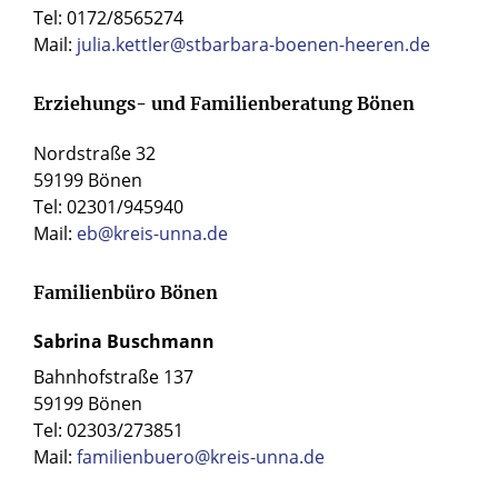
Berichterstattung berücksichtigt.
Tel: 0172/8565274
paderborn.de
.
(Kongresszentrum, Goldsaal)
Mail:
julia.kettler@stbarbara-boenen-heeren.de
Anliegen zum Thema
Montag, 16. März 2026, 19
Prävention beantwortet das
Uhr, Schmallenberg
Team Prävention: erzbistum-
(Stadthalle, Großer Saal)
Erziehungs- und Familienberatung Bönen
paderborn.de/praeventionsarbeit.
Dienstag, 17. März, 19 Uhr,
Nordstraße 32
Menschen, die sexualisierte
Rheda-Wiedenbrück (A2
59199 Bönen
Gewalt erlitten haben, finden
Forum, Kleiner Festsaal).
Tel: 02301/945940
eine Übersicht über
Mail:
eb@kreis-unna.de
Kontaktpersonen unter
erzbistum-
paderborn.de/anlaufstellen-
Familienbüro Bönen
betroffene.
Sabrina Buschmann
Betroffene können zudem
Bahnhofstraße 137
Unterstützungsangebote in
59199 Bönen
Anspruch nehmen – von der
Tel: 02303/273851
Seelsorge für Betroffene und ihre
Mail:
familienbuero@kreis-unna.de
Angehörigen, über Hilfe bei der
Therapieplatzsuche bis hin zur