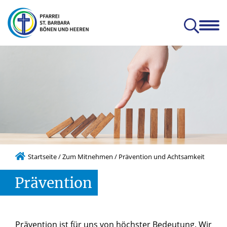
en
Glauben & Leben
Kitas
Orte
Prävention
Zum Mitnehmen
hatterhat-Indien e.V.
Prävention und Achtsamkeit
Startseite
/
Zum Mitnehmen
/
Prävention und Achtsamkeit
Prävention
Prävention ist für uns von höchster Bedeutung. Wir