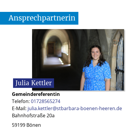
Ansprechpartnerin
Julia
Kettler
Gemeindereferentin
Telefon:
01728565274
E-Mail:
julia.kettler@stbarbara-boenen-heeren.de
Bahnhofstraße 20a
59199 Bönen