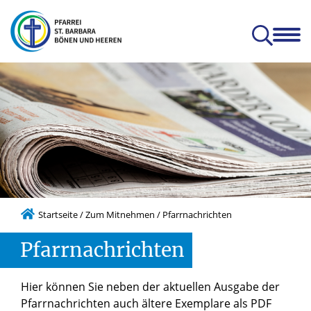
en
Glauben & Leben
Kitas
Orte
Prävention
Zum Mitnehmen
hatterhat-Indien e.V.
Prävention und Achtsamkeit
Startseite
/
Zum Mitnehmen
/
Pfarrnachrichten
Pfarrnachrichten
Hier können Sie neben der aktuellen Ausgabe der
Pfarrnachrichten auch ältere Exemplare als PDF