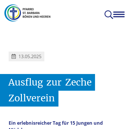
en
Glauben & Leben
Kitas
Orte
Prävention
Zum Mitnehmen
hatterhat-Indien e.V.
Prävention und Achtsamkeit
13.05.2025
Ausflug
zur
Zeche
Zollverein
Ein erlebnisreicher Tag für 15 Jungen und