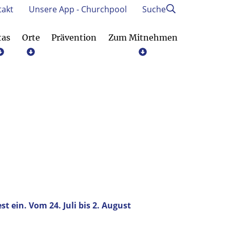
takt
Unsere App - Churchpool
Suche
tas
Orte
Prävention
Zum Mitnehmen
Prävention und Achtsamkeit
 ein. Vom 24. Juli bis 2. August