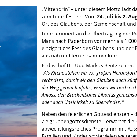
„Mittendrin“ – unter diesem Motto lädt 
zum Liborifest ein. Vom
24. Juli bis 2. A
Ort des Glaubens, der Gemeinschaft und
Libori erinnert an die Übertragung der Re
Mans nach Paderborn vor mehr als 1.000 J
einzigartiges Fest des Glaubens und de
aus nah und fern zusammenführt.
Erzbischof Dr. Udo Markus Bentz schreib
„Als Kirche stehen wir vor großen Herausford
verändern, damit wir den Glauben auch künf
der Weg genau hinführt, wissen wir noch nicht
Anlass, den Brückenbauer Liborius gemeinsam
oder auch Uneinigkeit zu überwinden.“
Neben den feierlichen Gottesdiensten – 
Zielgruppengottesdienste – erwartet die
abwechslungsreiches Programm mit Auss
Familien und Kinder sowie vielen weiter