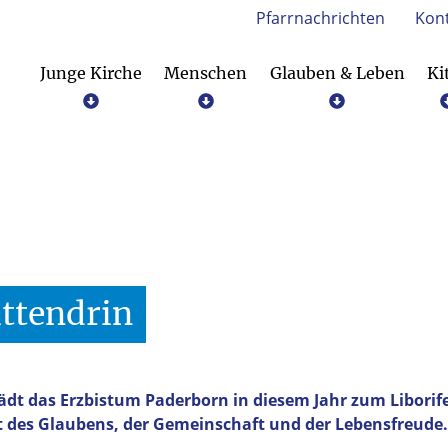
Pfarrnachrichten
Kon
Junge Kirche
Menschen
Glauben & Leben
Ki
Hilfe für Kinder in Chatterhat-Indien e.V.
ttendrin
dt das Erzbistum Paderborn in diesem Jahr zum Liborifest
 des Glaubens, der Gemeinschaft und der Lebensfreude.