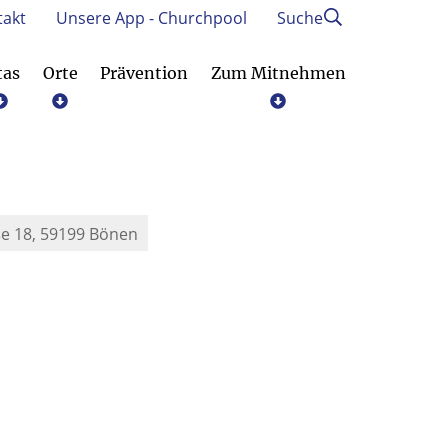
takt
Unsere App - Churchpool
Suche
tas
Orte
Prävention
Zum Mitnehmen
Prävention und Achtsamkeit
e 18, 59199 Bönen