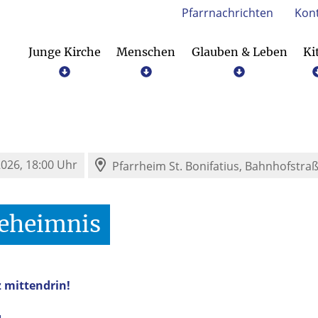
Pfarrnachrichten
Kon
Junge Kirche
Menschen
Glauben & Leben
Ki
Hilfe für Kinder in Chatterhat-Indien e.V.
 2026, 18:00 Uhr
Pfarrheim St. Bonifatius,
Bahnhofstraß
eheimnis
z mittendrin!