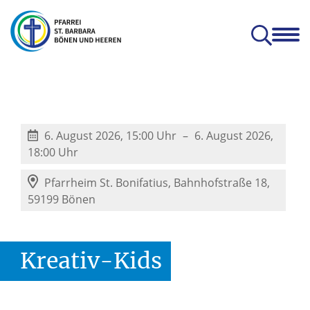
en
Glauben & Leben
Kitas
Orte
Prävention
Zum Mitnehmen
hatterhat-Indien e.V.
Prävention und Achtsamkeit
6. August 2026, 15:00 Uhr
6. August 2026,
18:00 Uhr
Pfarrheim St. Bonifatius,
Bahnhofstraße 18,
59199 Bönen
Kreativ-Kids