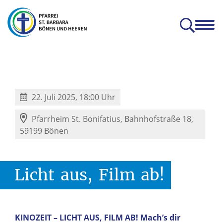
en
Glauben & Leben
Kitas
Orte
Prävention
Zum Mitnehmen
hatterhat-Indien e.V.
Prävention und Achtsamkeit
22. Juli 2025, 18:00 Uhr
Pfarrheim St. Bonifatius,
Bahnhofstraße 18,
59199 Bönen
Licht
aus,
Film
ab!
KINOZEIT – LICHT AUS, FILM AB! Mach’s dir