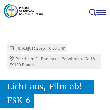
en
Glauben & Leben
Kitas
Orte
Prävention
Zum Mitnehmen
hatterhat-Indien e.V.
Prävention und Achtsamkeit
18. August 2026, 18:00 Uhr
Pfarrheim St. Bonifatius,
Bahnhofstraße 18,
59199 Bönen
Licht
aus,
Film
ab!
–
FSK
6